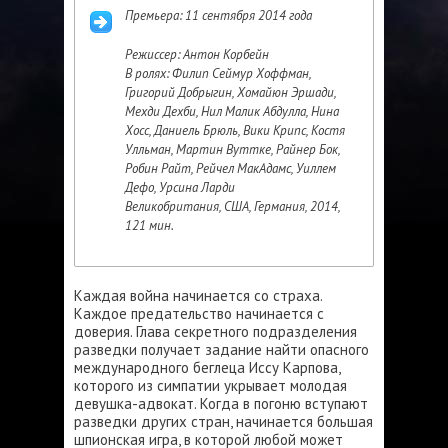
Премьера: 11 сентября 2014 года
Режиссер: Антон Корбейн
В ролях: Филип Сеймур Хоффман,
Григорий Добрыгин, Хомайюн Эршади,
Мехди Дехби, Нил Малик Абдулла, Нина
Хосс, Даниель Брюль, Вики Крипс, Костя
Улльман, Мартин Вуттке, Райнер Бок,
Робин Райт, Рейчел МакАдамс, Уиллем
Дефо, Урсина Ларди
Великобритания, США, Германия, 2014,
121 мин.
Каждая война начинается со страха.
Каждое предательство начинается с
доверия. Глава секретного подразделения
разведки получает задание найти опасного
международного беглеца Иссу Карпова,
которого из симпатии укрывает молодая
девушка-адвокат. Когда в погоню вступают
разведки других стран, начинается большая
шпионская игра, в которой любой может