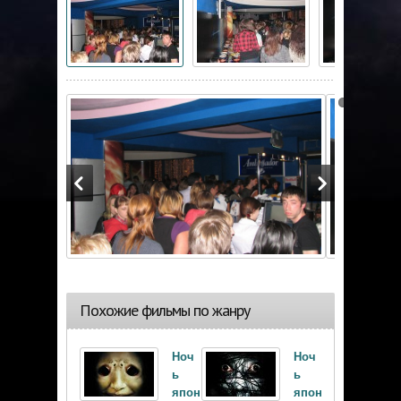
Похожие фильмы по жанру
Ноч
Ноч
ь
ь
япон
япон