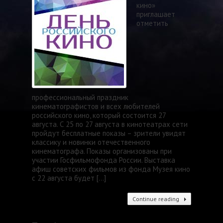
кино»
приглашает
отметить
профессиональный праздник
кинематографистов и всех любителей
российского кино, который состоится 27
августа. С 25 по 27 августа в кинотеатрах сети
пройдут бесплатные показы – зрители увидят
классику и новинки отечественного
кинематографа. Показы организованы при
участии Госфильмофонда России. Выставка
афиш советских фильмов из фонда Музея кино
с 22 августа будет […]
Continue reading