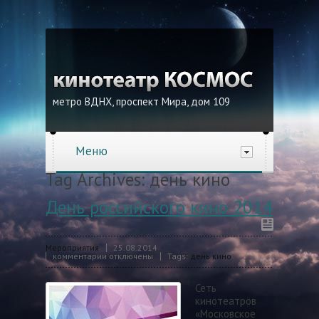
метро ВДНХ, проспект Мира, дом 109
Меню
Tag Archives:
день кино
День российского кино 2014
Мероприятия
25.08.2014
комментарии отключены
Tags:
день кино
Сеть
кинотеатров
«Московское