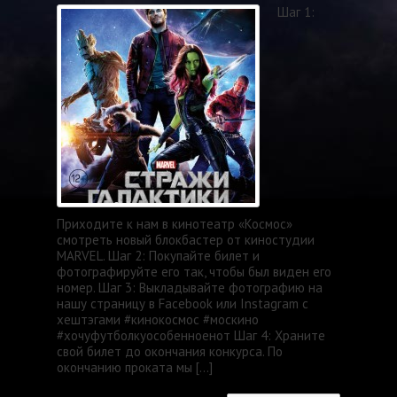
Шаг 1:
Приходите к нам в кинотеатр «Космос»
смотреть новый блокбастер от киностудии
MARVEL. Шаг 2: Покупайте билет и
фотографируйте его так, чтобы был виден его
номер. Шаг 3: Выкладывайте фотографию на
нашу страницу в Facebook или Instagram с
хештэгами #кинокосмос #москино
#хочуфутболкуособенноенот Шаг 4: Храните
свой билет до окончания конкурса. По
окончанию проката мы […]