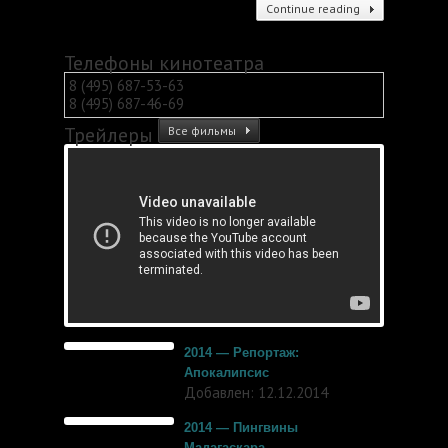
Continue reading
Телефоны кинотеатра
8 (495) 687-53-63
8 (495) 687-46-69
Трейлеры
Все фильмы
2014 — Репортаж:
Апокалипсис
Добавлен: 12.12.2014
2014 — Пингвины
Мадагаскара