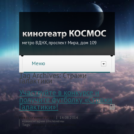
метро ВДНХ, проспект Мира, дом 109
Меню
Tag Archives:
Стражи
Галактики
Участвуйте в конкурсе и
получите футболку «Стражи
Галактики»!
Новости кинотеатра
14.08.2014
комментарии отключены
Tags:
конкурс
,
Стражи Галактики