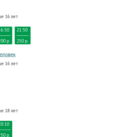
ше 16 лет
16:50
21:50
200 р.
250 р.
еловек
ше 16 лет
ше 18 лет
20:10
250 р.