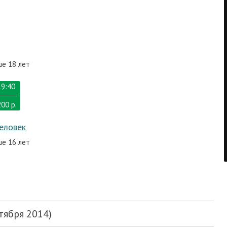
ше 18 лет
19:40
200 р.
еловек
ше 16 лет
тября 2014)