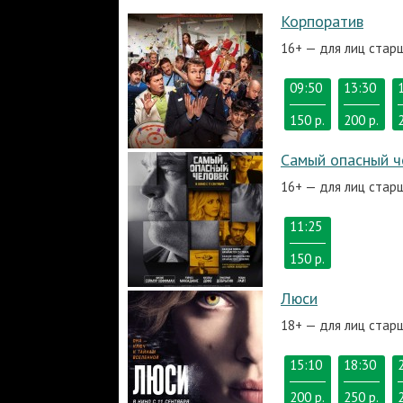
Корпоратив
16+ — для лиц стар
09:50
13:30
150 р.
200 р.
Самый опасный ч
16+ — для лиц стар
11:25
150 р.
Люси
18+ — для лиц стар
15:10
18:30
200 р.
250 р.