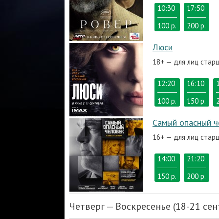
10:30
17:50
100 р.
200 р.
Люси
18+ — для лиц стар
12:20
16:10
100 р.
150 р.
Самый опасный ч
16+ — для лиц стар
14:00
21:20
150 р.
200 р.
Четверг — Воскресенье (18-21 сен