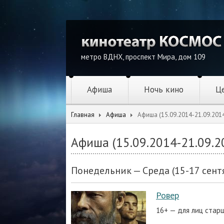
метро ВДНХ, проспект Мира, дом 109
Афиша
Ночь кино
Ц
Главная
Афиша
Афиша (15.09.2014-21.09.201
Афиша (15.09.2014-21.09.2
Понедельник — Среда (15-17 сент
Ровер
16+ — для лиц стар